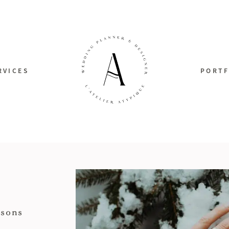
RVICES
PORTF
isons