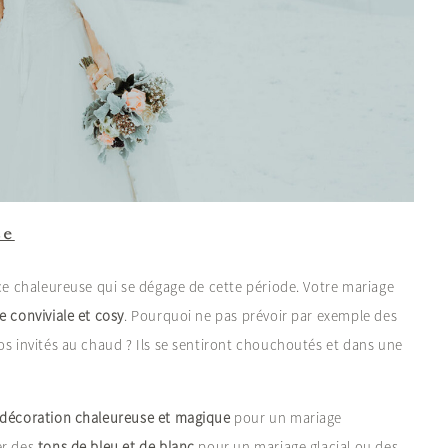
se
nce chaleureuse qui se dégage de cette période. Votre mariage
 conviviale et cosy
. Pourquoi ne pas prévoir par exemple des
os invités au chaud ? Ils se sentiront chouchoutés et dans une
décoration chaleureuse et magique
pour un mariage
er des
tons de bleu et de blanc
pour un mariage glacial ou des