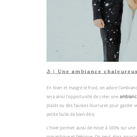
3 | Une ambiance chaleureu
En hiver et malgré le froid, on adore l’ambia
sera ainsi l’opportunité de créer une
ambiance
plaids ou des fausses fourrures pour garder v
petite bulle de bien-être.
L’hiver permet aussi de miser à 100% sur une
romantique et féérique. On peut alors associ