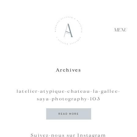
MENU
Archives
ACCUEIL
latelier-atypique-chateau-la-gallee-
saya-photography-103
À PROPOS
READ MORE
SERVICES
Suivez-nous sur Instagram