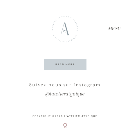
MENU
Archives
Tanya & Brendan
READ MORE
ACCUEIL
Suivez-nous sur Instagram
@latelieratypique
À PROPOS
COPYRIGHT ©2026 L'ATELIER ATYPIQUE
SERVICES