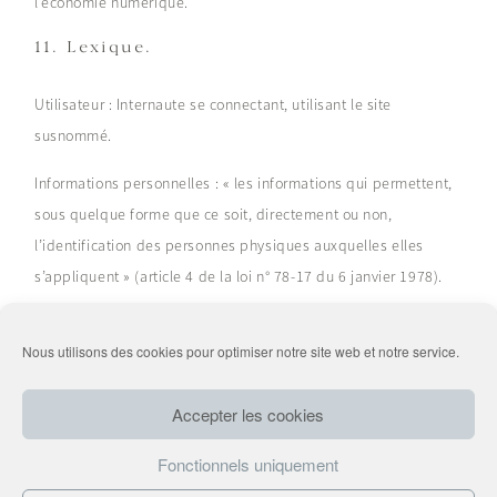
l’économie numérique.
11. Lexique.
Utilisateur : Internaute se connectant, utilisant le site
susnommé.
Informations personnelles : « les informations qui permettent,
sous quelque forme que ce soit, directement ou non,
l’identification des personnes physiques auxquelles elles
s’appliquent » (article 4 de la loi n° 78-17 du 6 janvier 1978).
Nous utilisons des cookies pour optimiser notre site web et notre service.
Suivez-nous sur Instagram
@latelieratypique
Accepter les cookies
Fonctionnels uniquement
COPYRIGHT ©2026 L'ATELIER ATYPIQUE