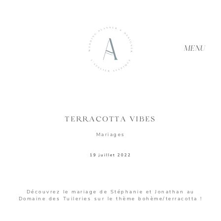
MENU
TERRACOTTA VIBES
ACCUEIL
Mariages
19 juillet 2022
À PROPOS
Découvrez le mariage de Stéphanie et Jonathan au
Domaine des Tuileries sur le thème bohème/terracotta !
SERVICES